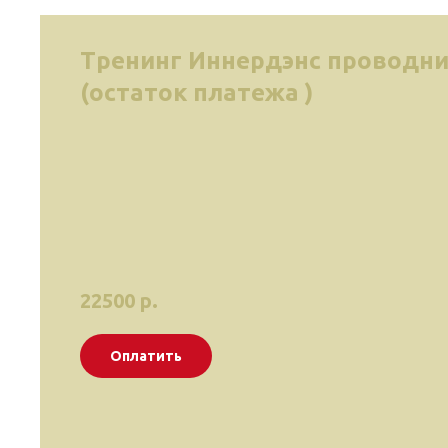
Тренинг Иннердэнс проводн
(остаток платежа )
22500
р.
Оплатить