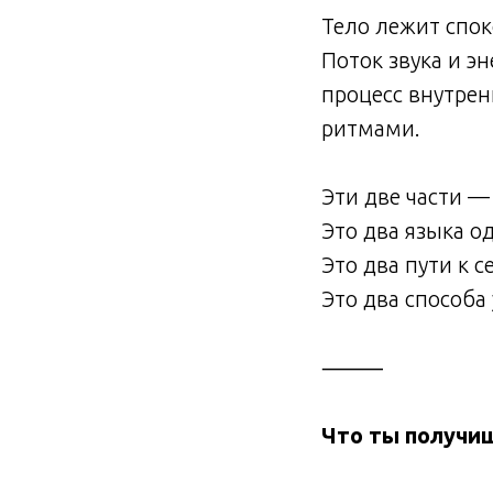
Тело лежит спок
Поток звука и э
процесс внутре
ритмами.
Эти две части —
Это два языка о
Это два пути к с
Это два способа
⸻
Что ты получи