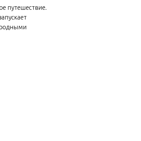
гое путешествие.
запускает
риродными