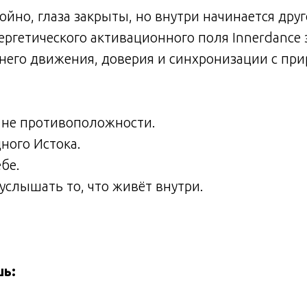
ойно, глаза закрыты, но внутри начинается дру
нергетического активационного поля Innerdance 
ннего движения, доверия и синхронизации с п
 не противоположности.
дного Истока.
ебе.
 услышать то, что живёт внутри.
шь: