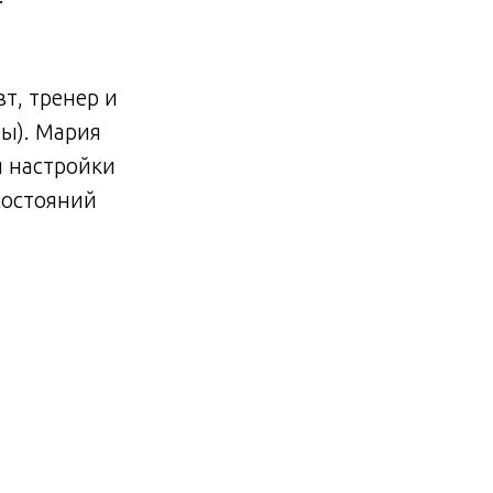
т, тренер и
ны). Мария
я настройки
состояний