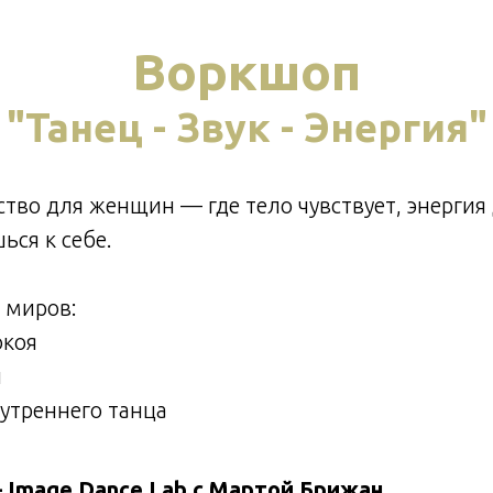
Воркшоп
"Танец - Звук - Энергия"
тво для женщин — где тело чувствует, энергия
ься к себе.
х миров:
окоя
и
утреннего танца
 Image Dance Lab с Мартой Брижан