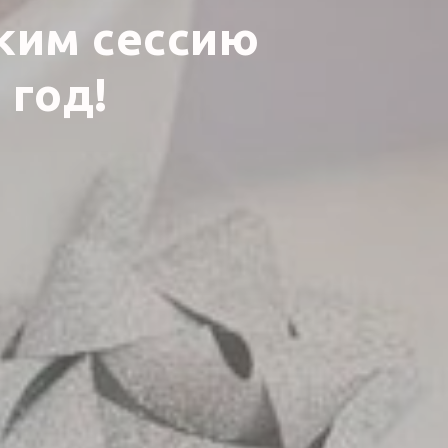
ким сессию
 год!