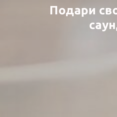
Подари св
саун