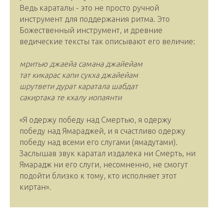
Ведь караталы - это не просто ручной
инструмент для поддержания ритма. Это
Божественный инструмент, и древние
ведические тексты так описывают его величие:
мритью джаейа самана джайейам
тат кикарас капи сукха джайейам
шрутвети дурат каратала шабдат
сакиртака те кхалу иопаянти
«Я одержу победу над Смертью, я одержу
победу над Ямараджей, и я счастливо одержу
победу над всеми его слугами (ямадутами).
Заслышав звук каратал издалека ни Смерть, ни
Ямарадж ни его слуги, несомненно, не смогут
подойти близко к тому, кто исполняет этот
киртан».