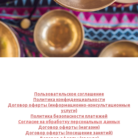
Пользовательское соглашение
Политика конфиденциальности
Договор оферты (информационно-консультационные
услуги)
Политика безопасно
сти
платеж
ей
Согласие на обработку персональных данных
Договор оферты (магазин)
Договор оферты (посещение занятий)