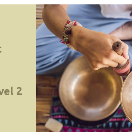
с
el 2