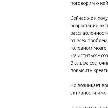
поговорим о ней
⠀
Сейчас же я хоч
возрастании акт
расслабленности
от всех проблем
головном мозге
«очиститься» со
В альфа состоян
повысить креат
⠀
Но возникает в
активности име
⠀
И тут нам на по