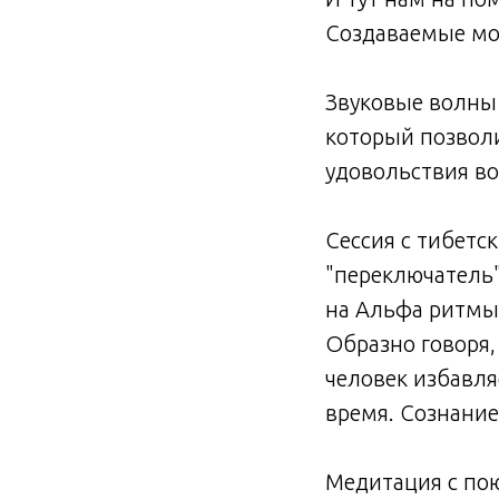
Создаваемые мо
⠀
Звуковые волны 
который позволи
удовольствия во
⠀
Сессия с тибет
"переключатель"
на Альфа ритмы
Образно говоря,
человек избавля
время. Сознани
Медитация с по