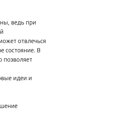
ны, ведь при
ой
 может отвлечься
е состояние. В
о позволяет
овые идеи и
ышение