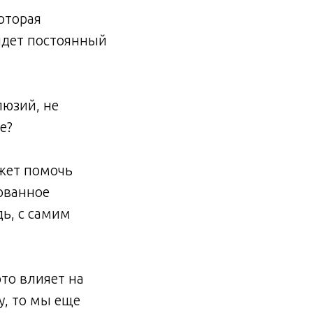
оторая
 идет постоянный
люзий, не
е?
ожет помочь
ованное
ь, с самим
это влияет на
у, то мы еще