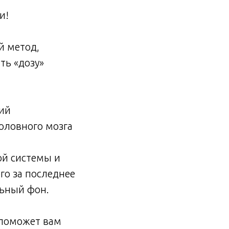
и!
й метод,
ть «дозу»
кий
головного мозга
ой системы и
го за последнее
льный фон.
 поможет вам