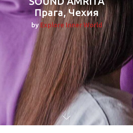
"SOUND AMRITA"
Прага, Чехия
by
Explore Inner World