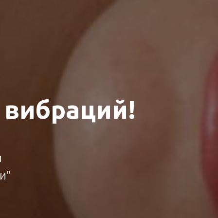
 вибраций!
и
и"