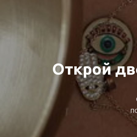
Открой дв
п