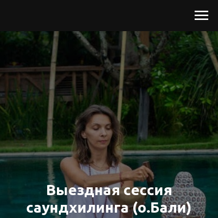
Выездная сессия
саундхилинга (о.Бали)